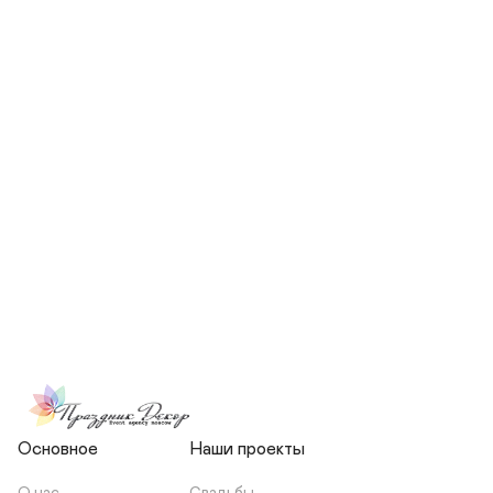
СКОЛЬКО ЧЕЛОВЕК БУДЕТ 
УЧАСТВОВАТЬ В ПОДГОТОВКЕ 
МОЕЙ СВАДЬБЫ?
НЕСЕТЕ ЛИ ВЫ 
ОТВЕТСТВЕННОСТЬ ЗА 
ПОДРЯДЧИКОВ, ИЛИ Я 
ЗАКЛЮЧАЮ С НИМИ 
ОТДЕЛЬНЫЙ ДОГОВОР?
Основное
Наши проекты