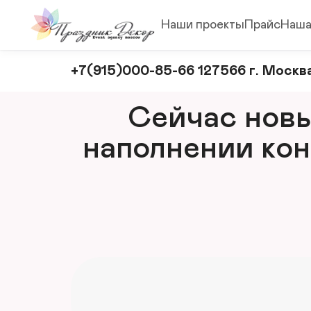
Наши проекты
Прайс
Наша
Оформление
+7(915)000-85-66 127566 г. Москва
и
декорирование
Сейчас новый
мероприятий
наполнении кон