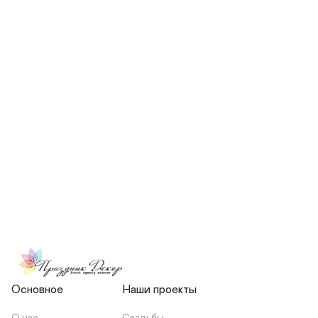
СКОЛЬКО ЧЕЛОВЕК БУДЕТ 
УЧАСТВОВАТЬ В ПОДГОТОВКЕ 
МОЕЙ СВАДЬБЫ?
НЕСЕТЕ ЛИ ВЫ 
ОТВЕТСТВЕННОСТЬ ЗА 
ПОДРЯДЧИКОВ, ИЛИ Я 
ЗАКЛЮЧАЮ С НИМИ 
ОТДЕЛЬНЫЙ ДОГОВОР?
Основное
Наши проекты