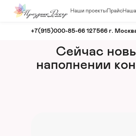
Наши проекты
Прайс
Наша
Оформление
+7(915)000-85-66 127566 г. Москва
и
декорирование
Сейчас новый
мероприятий
наполнении кон