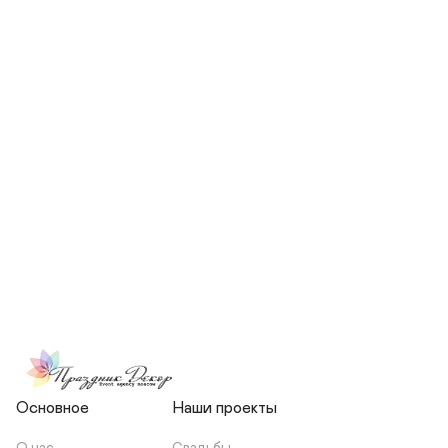
СКОЛЬКО ЧЕЛОВЕК БУДЕТ 
УЧАСТВОВАТЬ В ПОДГОТОВКЕ 
МОЕЙ СВАДЬБЫ?
НЕСЕТЕ ЛИ ВЫ 
ОТВЕТСТВЕННОСТЬ ЗА 
ПОДРЯДЧИКОВ, ИЛИ Я 
ЗАКЛЮЧАЮ С НИМИ 
ОТДЕЛЬНЫЙ ДОГОВОР?
Основное
Наши проекты