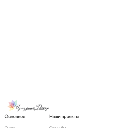
СКОЛЬКО ЧЕЛОВЕК БУДЕТ 
УЧАСТВОВАТЬ В ПОДГОТОВКЕ 
МОЕЙ СВАДЬБЫ?
НЕСЕТЕ ЛИ ВЫ 
ОТВЕТСТВЕННОСТЬ ЗА 
ПОДРЯДЧИКОВ, ИЛИ Я 
ЗАКЛЮЧАЮ С НИМИ 
ОТДЕЛЬНЫЙ ДОГОВОР?
Основное
Наши проекты