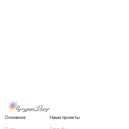
СКОЛЬКО ЧЕЛОВЕК БУДЕТ 
УЧАСТВОВАТЬ В ПОДГОТОВКЕ 
МОЕЙ СВАДЬБЫ?
НЕСЕТЕ ЛИ ВЫ 
ОТВЕТСТВЕННОСТЬ ЗА 
ПОДРЯДЧИКОВ, ИЛИ Я 
ЗАКЛЮЧАЮ С НИМИ 
ОТДЕЛЬНЫЙ ДОГОВОР?
Основное
Наши проекты