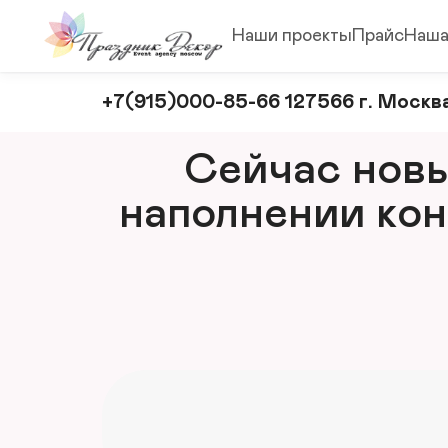
Наши проекты
Прайс
Наша
Оформление
+7(915)000-85-66 127566 г. Москва
и
декорирование
Сейчас новый
мероприятий
наполнении кон