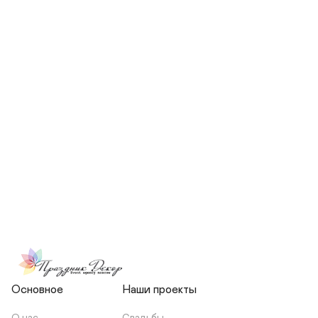
СКОЛЬКО ЧЕЛОВЕК БУДЕТ 
УЧАСТВОВАТЬ В ПОДГОТОВКЕ 
МОЕЙ СВАДЬБЫ?
НЕСЕТЕ ЛИ ВЫ 
ОТВЕТСТВЕННОСТЬ ЗА 
ПОДРЯДЧИКОВ, ИЛИ Я 
ЗАКЛЮЧАЮ С НИМИ 
ОТДЕЛЬНЫЙ ДОГОВОР?
Основное
Наши проекты