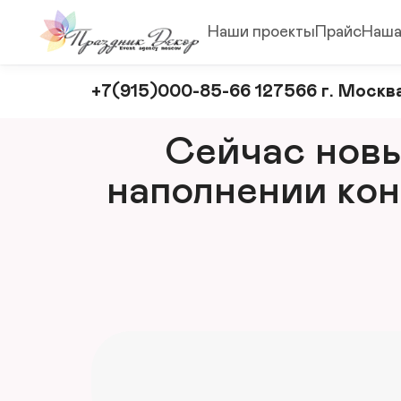
Наши проекты
Прайс
Наша
Оформление
+7(915)000-85-66 127566 г. Москва
и
декорирование
Сейчас новый
мероприятий
наполнении кон