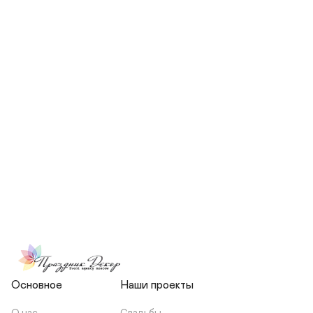
СКОЛЬКО ЧЕЛОВЕК БУДЕТ 
УЧАСТВОВАТЬ В ПОДГОТОВКЕ 
МОЕЙ СВАДЬБЫ?
НЕСЕТЕ ЛИ ВЫ 
ОТВЕТСТВЕННОСТЬ ЗА 
ПОДРЯДЧИКОВ, ИЛИ Я 
ЗАКЛЮЧАЮ С НИМИ 
ОТДЕЛЬНЫЙ ДОГОВОР?
Основное
Наши проекты