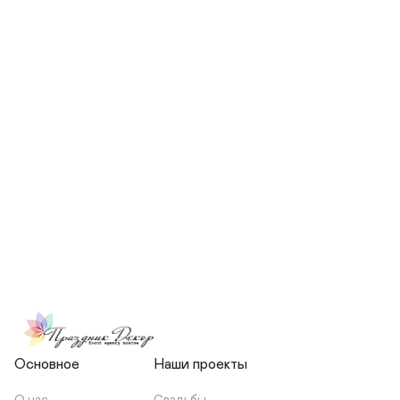
СКОЛЬКО ЧЕЛОВЕК БУДЕТ 
УЧАСТВОВАТЬ В ПОДГОТОВКЕ 
МОЕЙ СВАДЬБЫ?
НЕСЕТЕ ЛИ ВЫ 
ОТВЕТСТВЕННОСТЬ ЗА 
ПОДРЯДЧИКОВ, ИЛИ Я 
ЗАКЛЮЧАЮ С НИМИ 
ОТДЕЛЬНЫЙ ДОГОВОР?
Основное
Наши проекты