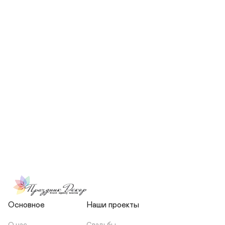
СКОЛЬКО ЧЕЛОВЕК БУДЕТ 
УЧАСТВОВАТЬ В ПОДГОТОВКЕ 
МОЕЙ СВАДЬБЫ?
НЕСЕТЕ ЛИ ВЫ 
ОТВЕТСТВЕННОСТЬ ЗА 
ПОДРЯДЧИКОВ, ИЛИ Я 
ЗАКЛЮЧАЮ С НИМИ 
ОТДЕЛЬНЫЙ ДОГОВОР?
Основное
Наши проекты