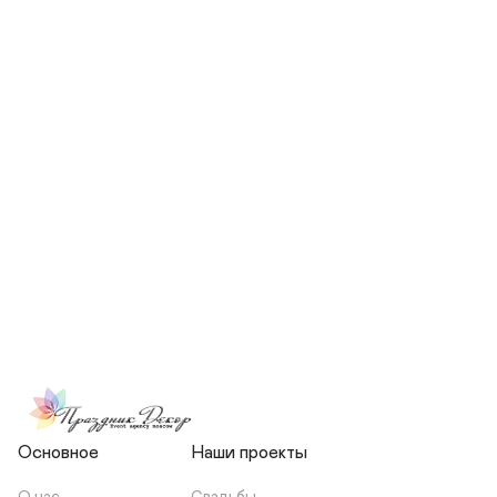
СКОЛЬКО ЧЕЛОВЕК БУДЕТ 
УЧАСТВОВАТЬ В ПОДГОТОВКЕ 
МОЕЙ СВАДЬБЫ?
НЕСЕТЕ ЛИ ВЫ 
ОТВЕТСТВЕННОСТЬ ЗА 
ПОДРЯДЧИКОВ, ИЛИ Я 
ЗАКЛЮЧАЮ С НИМИ 
ОТДЕЛЬНЫЙ ДОГОВОР?
Основное
Наши проекты