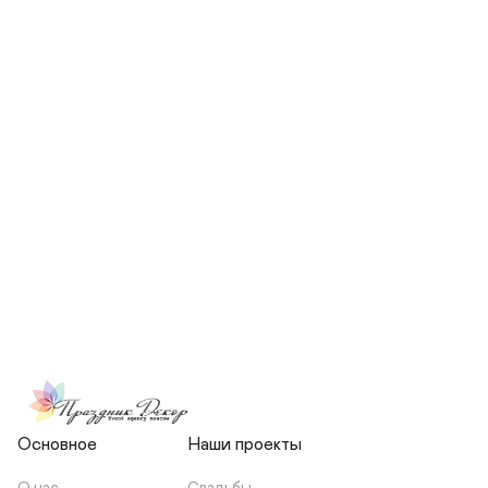
СКОЛЬКО ЧЕЛОВЕК БУДЕТ 
УЧАСТВОВАТЬ В ПОДГОТОВКЕ 
МОЕЙ СВАДЬБЫ?
НЕСЕТЕ ЛИ ВЫ 
ОТВЕТСТВЕННОСТЬ ЗА 
ПОДРЯДЧИКОВ, ИЛИ Я 
ЗАКЛЮЧАЮ С НИМИ 
ОТДЕЛЬНЫЙ ДОГОВОР?
Основное
Наши проекты