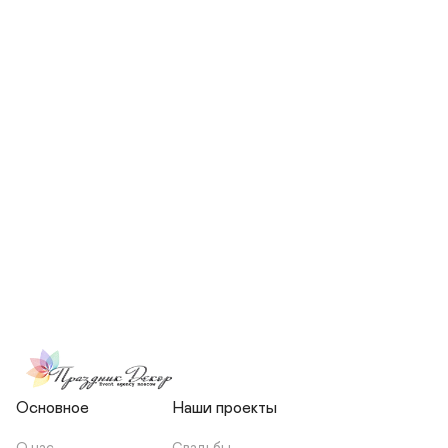
СКОЛЬКО ЧЕЛОВЕК БУДЕТ 
УЧАСТВОВАТЬ В ПОДГОТОВКЕ 
МОЕЙ СВАДЬБЫ?
НЕСЕТЕ ЛИ ВЫ 
ОТВЕТСТВЕННОСТЬ ЗА 
ПОДРЯДЧИКОВ, ИЛИ Я 
ЗАКЛЮЧАЮ С НИМИ 
ОТДЕЛЬНЫЙ ДОГОВОР?
Основное
Наши проекты