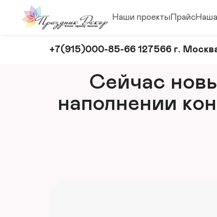
Наши проекты
Прайс
Наша
Оформление
+7(915)000-85-66 127566 г. Москва
и
декорирование
Сейчас новый
мероприятий
наполнении кон