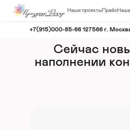
Наши проекты
Прайс
Наша
Оформление
+7(915)000-85-66 127566 г. Москва
и
декорирование
Сейчас новый
мероприятий
наполнении кон