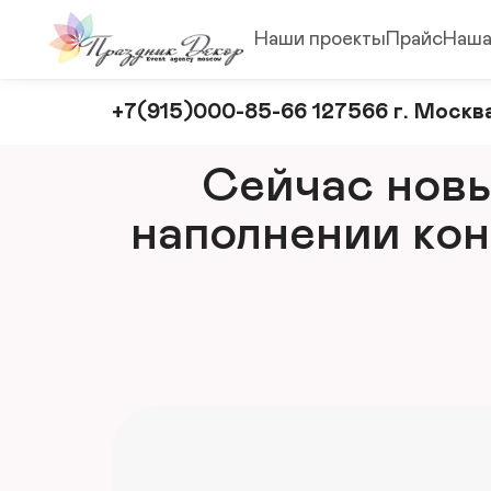
Наши проекты
Прайс
Наша
Оформление
+7(915)000-85-66 127566 г. Москва
и
декорирование
Сейчас новый
мероприятий
наполнении кон