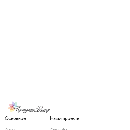
СКОЛЬКО ЧЕЛОВЕК БУДЕТ 
УЧАСТВОВАТЬ В ПОДГОТОВКЕ 
МОЕЙ СВАДЬБЫ?
НЕСЕТЕ ЛИ ВЫ 
ОТВЕТСТВЕННОСТЬ ЗА 
ПОДРЯДЧИКОВ, ИЛИ Я 
ЗАКЛЮЧАЮ С НИМИ 
ОТДЕЛЬНЫЙ ДОГОВОР?
Основное
Наши проекты