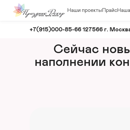
Наши проекты
Прайс
Наша
Оформление
+7(915)000-85-66 127566 г. Москва
и
декорирование
Сейчас новый
мероприятий
наполнении кон