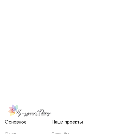
СКОЛЬКО ЧЕЛОВЕК БУДЕТ 
УЧАСТВОВАТЬ В ПОДГОТОВКЕ 
МОЕЙ СВАДЬБЫ?
НЕСЕТЕ ЛИ ВЫ 
ОТВЕТСТВЕННОСТЬ ЗА 
ПОДРЯДЧИКОВ, ИЛИ Я 
ЗАКЛЮЧАЮ С НИМИ 
ОТДЕЛЬНЫЙ ДОГОВОР?
Основное
Наши проекты