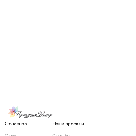
СКОЛЬКО ЧЕЛОВЕК БУДЕТ 
УЧАСТВОВАТЬ В ПОДГОТОВКЕ 
МОЕЙ СВАДЬБЫ?
НЕСЕТЕ ЛИ ВЫ 
ОТВЕТСТВЕННОСТЬ ЗА 
ПОДРЯДЧИКОВ, ИЛИ Я 
ЗАКЛЮЧАЮ С НИМИ 
ОТДЕЛЬНЫЙ ДОГОВОР?
Основное
Наши проекты