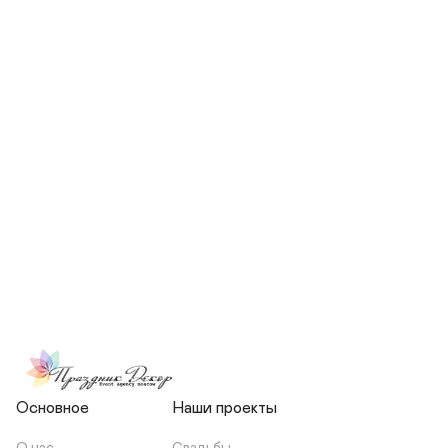
СКОЛЬКО ЧЕЛОВЕК БУДЕТ 
УЧАСТВОВАТЬ В ПОДГОТОВКЕ 
МОЕЙ СВАДЬБЫ?
НЕСЕТЕ ЛИ ВЫ 
ОТВЕТСТВЕННОСТЬ ЗА 
ПОДРЯДЧИКОВ, ИЛИ Я 
ЗАКЛЮЧАЮ С НИМИ 
ОТДЕЛЬНЫЙ ДОГОВОР?
Основное
Наши проекты