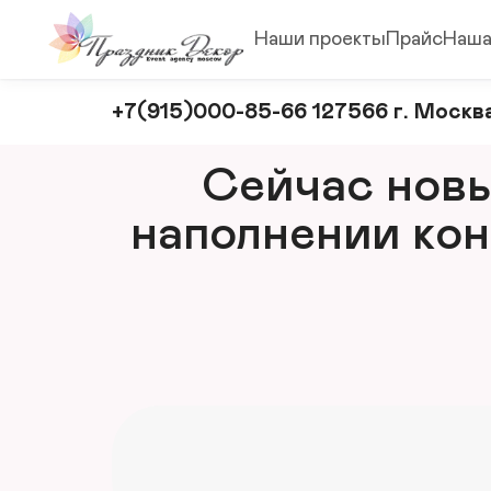
Наши проекты
Прайс
Наша
Оформление
+7(915)000-85-66 127566 г. Москва
и
декорирование
Сейчас новый
мероприятий
наполнении кон