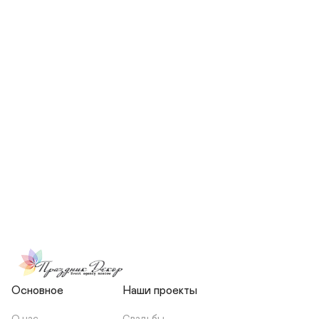
СКОЛЬКО ЧЕЛОВЕК БУДЕТ 
УЧАСТВОВАТЬ В ПОДГОТОВКЕ 
МОЕЙ СВАДЬБЫ?
НЕСЕТЕ ЛИ ВЫ 
ОТВЕТСТВЕННОСТЬ ЗА 
ПОДРЯДЧИКОВ, ИЛИ Я 
ЗАКЛЮЧАЮ С НИМИ 
ОТДЕЛЬНЫЙ ДОГОВОР?
Основное
Наши проекты