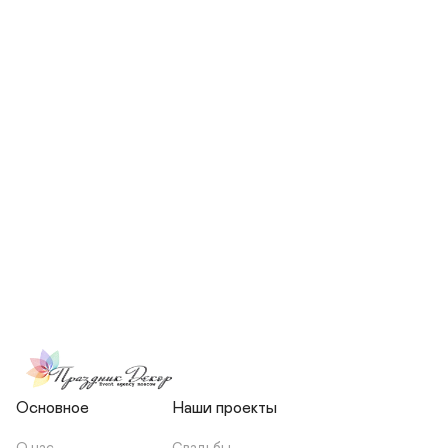
СКОЛЬКО ЧЕЛОВЕК БУДЕТ 
УЧАСТВОВАТЬ В ПОДГОТОВКЕ 
МОЕЙ СВАДЬБЫ?
НЕСЕТЕ ЛИ ВЫ 
ОТВЕТСТВЕННОСТЬ ЗА 
ПОДРЯДЧИКОВ, ИЛИ Я 
ЗАКЛЮЧАЮ С НИМИ 
ОТДЕЛЬНЫЙ ДОГОВОР?
Основное
Наши проекты