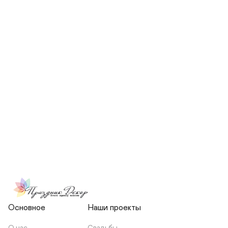
СКОЛЬКО ЧЕЛОВЕК БУДЕТ 
УЧАСТВОВАТЬ В ПОДГОТОВКЕ 
МОЕЙ СВАДЬБЫ?
НЕСЕТЕ ЛИ ВЫ 
ОТВЕТСТВЕННОСТЬ ЗА 
ПОДРЯДЧИКОВ, ИЛИ Я 
ЗАКЛЮЧАЮ С НИМИ 
ОТДЕЛЬНЫЙ ДОГОВОР?
Основное
Наши проекты