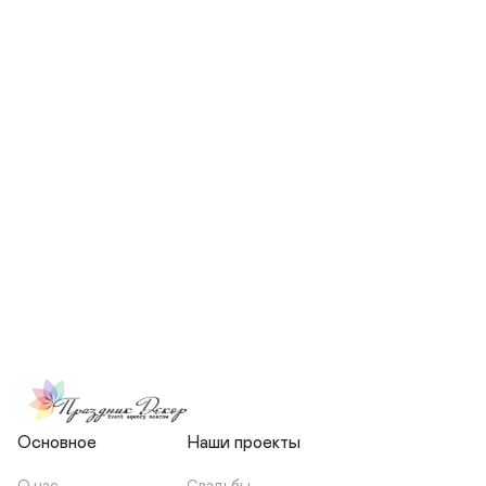
СКОЛЬКО ЧЕЛОВЕК БУДЕТ 
УЧАСТВОВАТЬ В ПОДГОТОВКЕ 
МОЕЙ СВАДЬБЫ?
НЕСЕТЕ ЛИ ВЫ 
ОТВЕТСТВЕННОСТЬ ЗА 
ПОДРЯДЧИКОВ, ИЛИ Я 
ЗАКЛЮЧАЮ С НИМИ 
ОТДЕЛЬНЫЙ ДОГОВОР?
Основное
Наши проекты