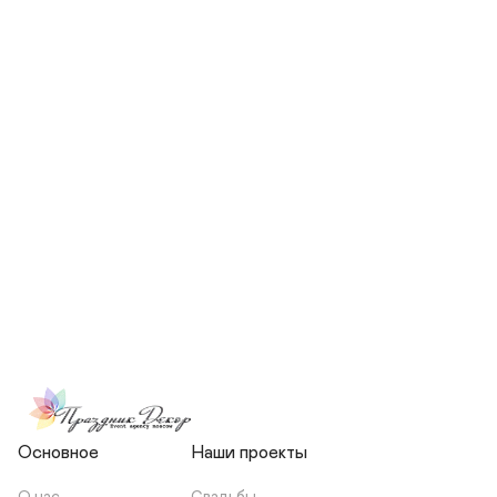
СКОЛЬКО ЧЕЛОВЕК БУДЕТ 
УЧАСТВОВАТЬ В ПОДГОТОВКЕ 
МОЕЙ СВАДЬБЫ?
НЕСЕТЕ ЛИ ВЫ 
ОТВЕТСТВЕННОСТЬ ЗА 
ПОДРЯДЧИКОВ, ИЛИ Я 
ЗАКЛЮЧАЮ С НИМИ 
ОТДЕЛЬНЫЙ ДОГОВОР?
Основное
Наши проекты