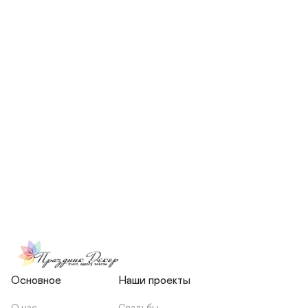
СКОЛЬКО ЧЕЛОВЕК БУДЕТ 
УЧАСТВОВАТЬ В ПОДГОТОВКЕ 
МОЕЙ СВАДЬБЫ?
НЕСЕТЕ ЛИ ВЫ 
ОТВЕТСТВЕННОСТЬ ЗА 
ПОДРЯДЧИКОВ, ИЛИ Я 
ЗАКЛЮЧАЮ С НИМИ 
ОТДЕЛЬНЫЙ ДОГОВОР?
Основное
Наши проекты