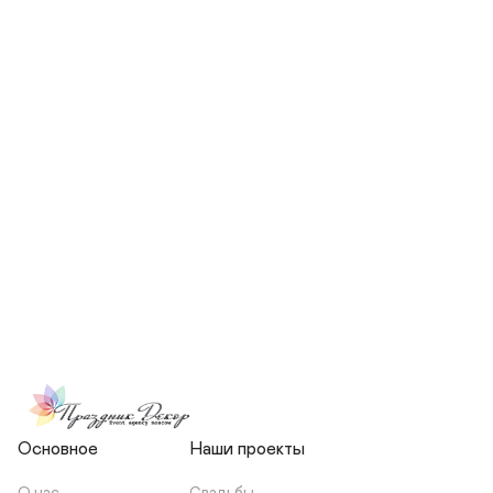
СКОЛЬКО ЧЕЛОВЕК БУДЕТ 
УЧАСТВОВАТЬ В ПОДГОТОВКЕ 
МОЕЙ СВАДЬБЫ?
НЕСЕТЕ ЛИ ВЫ 
ОТВЕТСТВЕННОСТЬ ЗА 
ПОДРЯДЧИКОВ, ИЛИ Я 
ЗАКЛЮЧАЮ С НИМИ 
ОТДЕЛЬНЫЙ ДОГОВОР?
Основное
Наши проекты