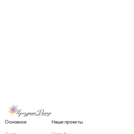
СКОЛЬКО ЧЕЛОВЕК БУДЕТ 
УЧАСТВОВАТЬ В ПОДГОТОВКЕ 
МОЕЙ СВАДЬБЫ?
НЕСЕТЕ ЛИ ВЫ 
ОТВЕТСТВЕННОСТЬ ЗА 
ПОДРЯДЧИКОВ, ИЛИ Я 
ЗАКЛЮЧАЮ С НИМИ 
ОТДЕЛЬНЫЙ ДОГОВОР?
Основное
Наши проекты