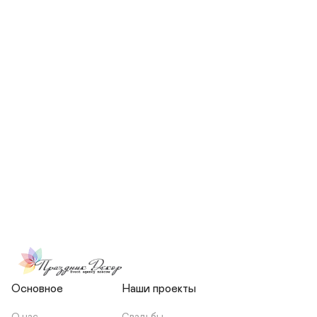
СКОЛЬКО ЧЕЛОВЕК БУДЕТ 
УЧАСТВОВАТЬ В ПОДГОТОВКЕ 
МОЕЙ СВАДЬБЫ?
НЕСЕТЕ ЛИ ВЫ 
ОТВЕТСТВЕННОСТЬ ЗА 
ПОДРЯДЧИКОВ, ИЛИ Я 
ЗАКЛЮЧАЮ С НИМИ 
ОТДЕЛЬНЫЙ ДОГОВОР?
Основное
Наши проекты