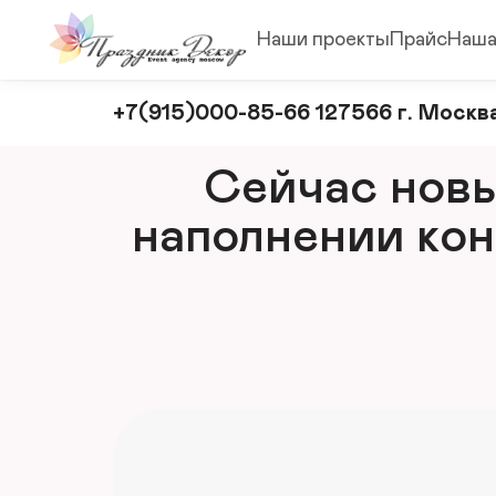
Наши проекты
Прайс
Наша
Оформление
+7(915)000-85-66 127566 г. Москва
и
декорирование
Сейчас новый
мероприятий
наполнении кон