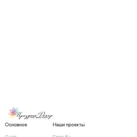
СКОЛЬКО ЧЕЛОВЕК БУДЕТ 
УЧАСТВОВАТЬ В ПОДГОТОВКЕ 
МОЕЙ СВАДЬБЫ?
НЕСЕТЕ ЛИ ВЫ 
ОТВЕТСТВЕННОСТЬ ЗА 
ПОДРЯДЧИКОВ, ИЛИ Я 
ЗАКЛЮЧАЮ С НИМИ 
ОТДЕЛЬНЫЙ ДОГОВОР?
Основное
Наши проекты