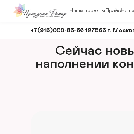
Наши проекты
Прайс
Наша
Оформление
+7(915)000-85-66 127566 г. Москва
и
декорирование
Сейчас новый
мероприятий
наполнении кон