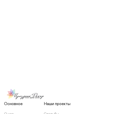
СКОЛЬКО ЧЕЛОВЕК БУДЕТ 
УЧАСТВОВАТЬ В ПОДГОТОВКЕ 
МОЕЙ СВАДЬБЫ?
НЕСЕТЕ ЛИ ВЫ 
ОТВЕТСТВЕННОСТЬ ЗА 
ПОДРЯДЧИКОВ, ИЛИ Я 
ЗАКЛЮЧАЮ С НИМИ 
ОТДЕЛЬНЫЙ ДОГОВОР?
Основное
Наши проекты