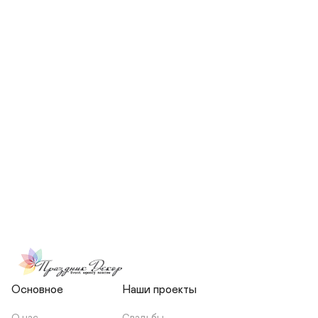
СКОЛЬКО ЧЕЛОВЕК БУДЕТ 
УЧАСТВОВАТЬ В ПОДГОТОВКЕ 
МОЕЙ СВАДЬБЫ?
НЕСЕТЕ ЛИ ВЫ 
ОТВЕТСТВЕННОСТЬ ЗА 
ПОДРЯДЧИКОВ, ИЛИ Я 
ЗАКЛЮЧАЮ С НИМИ 
ОТДЕЛЬНЫЙ ДОГОВОР?
Основное
Наши проекты