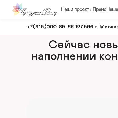
Наши проекты
Прайс
Наша
Оформление
+7(915)000-85-66 127566 г. Москва
и
декорирование
Сейчас новый
мероприятий
наполнении кон