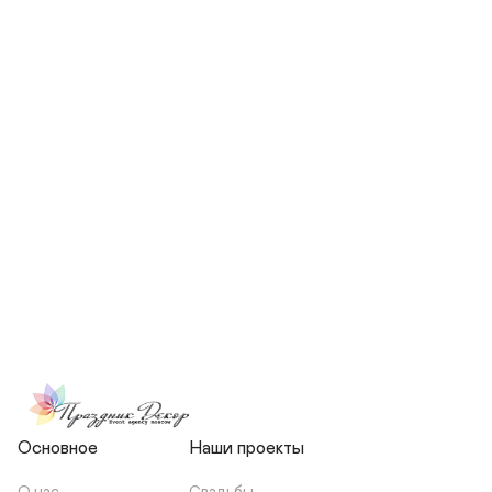
СКОЛЬКО ЧЕЛОВЕК БУДЕТ 
УЧАСТВОВАТЬ В ПОДГОТОВКЕ 
МОЕЙ СВАДЬБЫ?
НЕСЕТЕ ЛИ ВЫ 
ОТВЕТСТВЕННОСТЬ ЗА 
ПОДРЯДЧИКОВ, ИЛИ Я 
ЗАКЛЮЧАЮ С НИМИ 
ОТДЕЛЬНЫЙ ДОГОВОР?
Основное
Наши проекты