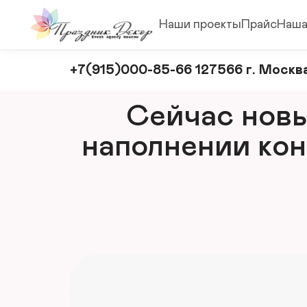
Наши проекты
Прайс
Наша
Оформление
+7(915)000-85-66 127566 г. Москва
и
декорирование
Сейчас новый
мероприятий
наполнении кон