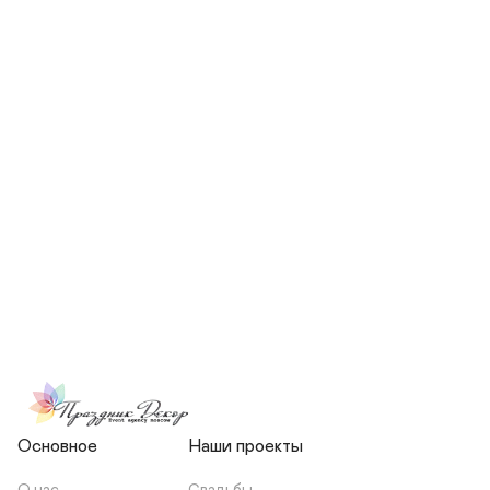
СКОЛЬКО ЧЕЛОВЕК БУДЕТ 
УЧАСТВОВАТЬ В ПОДГОТОВКЕ 
МОЕЙ СВАДЬБЫ?
НЕСЕТЕ ЛИ ВЫ 
ОТВЕТСТВЕННОСТЬ ЗА 
ПОДРЯДЧИКОВ, ИЛИ Я 
ЗАКЛЮЧАЮ С НИМИ 
ОТДЕЛЬНЫЙ ДОГОВОР?
Основное
Наши проекты