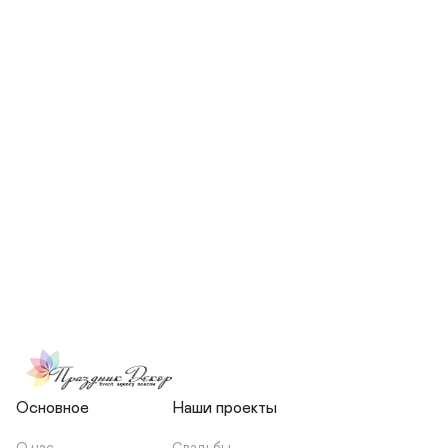
СКОЛЬКО ЧЕЛОВЕК БУДЕТ 
УЧАСТВОВАТЬ В ПОДГОТОВКЕ 
МОЕЙ СВАДЬБЫ?
НЕСЕТЕ ЛИ ВЫ 
ОТВЕТСТВЕННОСТЬ ЗА 
ПОДРЯДЧИКОВ, ИЛИ Я 
ЗАКЛЮЧАЮ С НИМИ 
ОТДЕЛЬНЫЙ ДОГОВОР?
Основное
Наши проекты