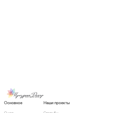
СКОЛЬКО ЧЕЛОВЕК БУДЕТ 
УЧАСТВОВАТЬ В ПОДГОТОВКЕ 
МОЕЙ СВАДЬБЫ?
НЕСЕТЕ ЛИ ВЫ 
ОТВЕТСТВЕННОСТЬ ЗА 
ПОДРЯДЧИКОВ, ИЛИ Я 
ЗАКЛЮЧАЮ С НИМИ 
ОТДЕЛЬНЫЙ ДОГОВОР?
Основное
Наши проекты