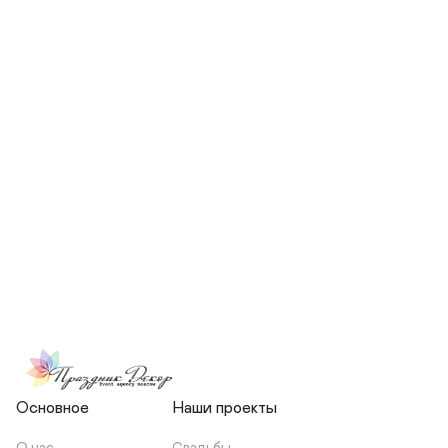
СКОЛЬКО ЧЕЛОВЕК БУДЕТ 
УЧАСТВОВАТЬ В ПОДГОТОВКЕ 
МОЕЙ СВАДЬБЫ?
НЕСЕТЕ ЛИ ВЫ 
ОТВЕТСТВЕННОСТЬ ЗА 
ПОДРЯДЧИКОВ, ИЛИ Я 
ЗАКЛЮЧАЮ С НИМИ 
ОТДЕЛЬНЫЙ ДОГОВОР?
Основное
Наши проекты