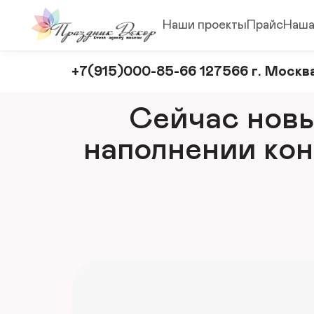
Наши проекты
Прайс
Наша
Оформление
+7(915)000-85-66 127566 г. Москва
и
декорирование
Сейчас новый
мероприятий
наполнении кон