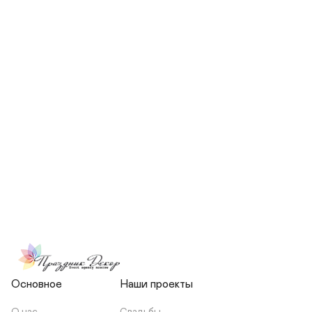
СКОЛЬКО ЧЕЛОВЕК БУДЕТ 
УЧАСТВОВАТЬ В ПОДГОТОВКЕ 
МОЕЙ СВАДЬБЫ?
НЕСЕТЕ ЛИ ВЫ 
ОТВЕТСТВЕННОСТЬ ЗА 
ПОДРЯДЧИКОВ, ИЛИ Я 
ЗАКЛЮЧАЮ С НИМИ 
ОТДЕЛЬНЫЙ ДОГОВОР?
Основное
Наши проекты