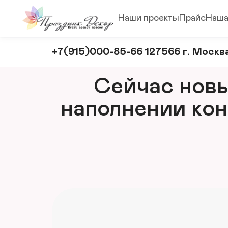
Наши проекты
Прайс
Наша
Оформление
+7(915)000-85-66 127566 г. Москва
и
декорирование
Сейчас новый
мероприятий
наполнении кон