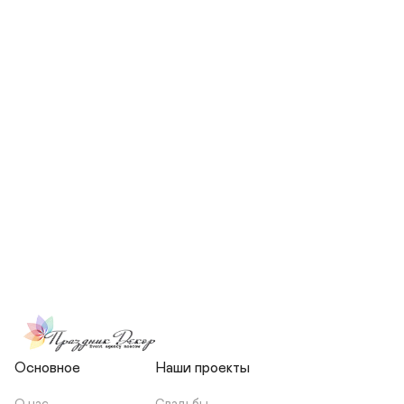
СКОЛЬКО ЧЕЛОВЕК БУДЕТ 
УЧАСТВОВАТЬ В ПОДГОТОВКЕ 
МОЕЙ СВАДЬБЫ?
НЕСЕТЕ ЛИ ВЫ 
ОТВЕТСТВЕННОСТЬ ЗА 
ПОДРЯДЧИКОВ, ИЛИ Я 
ЗАКЛЮЧАЮ С НИМИ 
ОТДЕЛЬНЫЙ ДОГОВОР?
Основное
Наши проекты